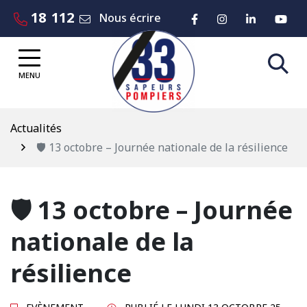
Gestion des traceurs
Aller
18
112
Lien vers le compte 
Lien vers le co
Lien vers
Lie
Nous écrire
au
contenu
MENU
Actualités
🛡️ 13 octobre – Journée nationale de la résilience
🛡️ 13 octobre – Journée
nationale de la
résilience