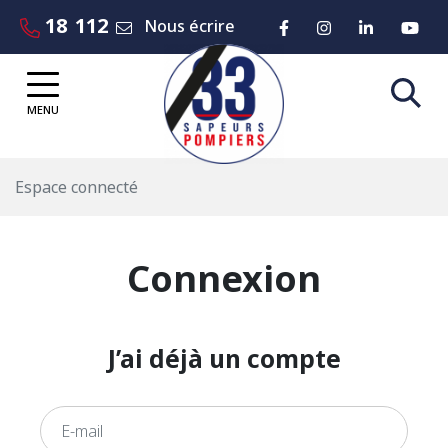
Gestion des traceurs
Aller
18
112
Lien vers le compte 
Lien vers le co
Lien vers
Lie
Nous écrire
au
contenu
MENU
Espace connecté
Connexion
J’ai déjà un compte
E-mail