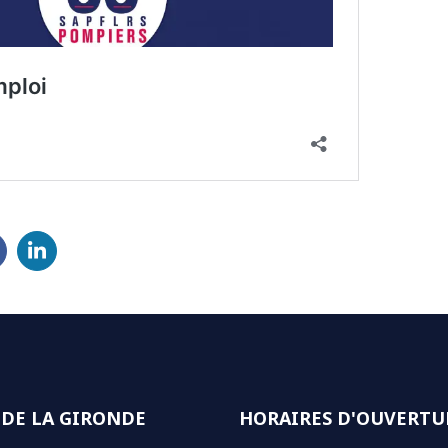
Partager sur LinkedIn
(ouverture dans un nouvel onglet)
 DE LA GIRONDE
HORAIRES D'OUVERTU