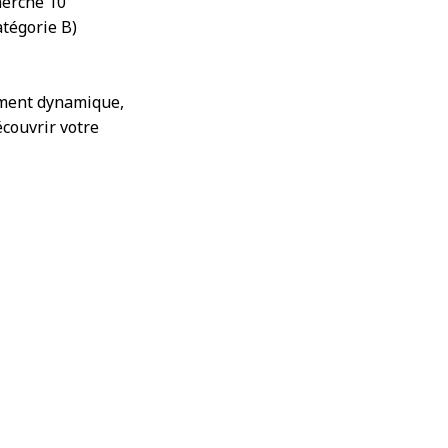
herche 10
atégorie B)
ement dynamique,
écouvrir votre