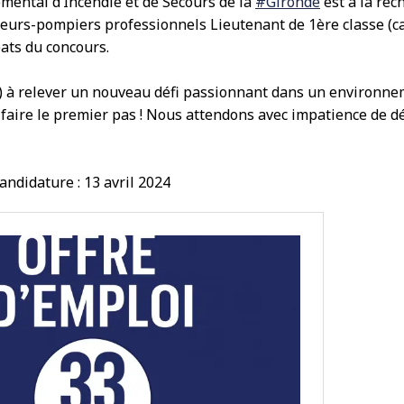
mental d’Incendie et de Secours de la
#Gironde
est à la rec
sapeurs-pompiers professionnels Lieutenant de 1ère classe (c
éats du concours.
(e) à relever un nouveau défi passionnant dans un environn
 faire le premier pas ! Nous attendons avec impatience de d
andidature : 13 avril 2024