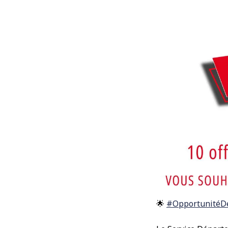
🌟
#OpportunitéDe