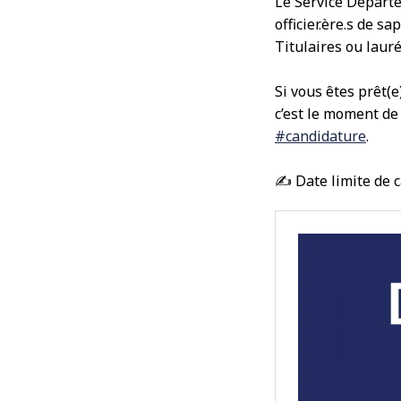
Le Service Départe
officier.ère.s de 
Titulaires ou laur
Si vous êtes prêt
c’est le moment de
#candidature
.
✍️ Date limite de c