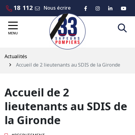
Gestion des traceurs
Aller
18
112
Lien vers le compte 
Lien vers le co
Lien vers
Lie
Nous écrire
au
contenu
MENU
Actualités
Accueil de 2 lieutenants au SDIS de la Gironde
Accueil de 2
lieutenants au SDIS de
la Gironde