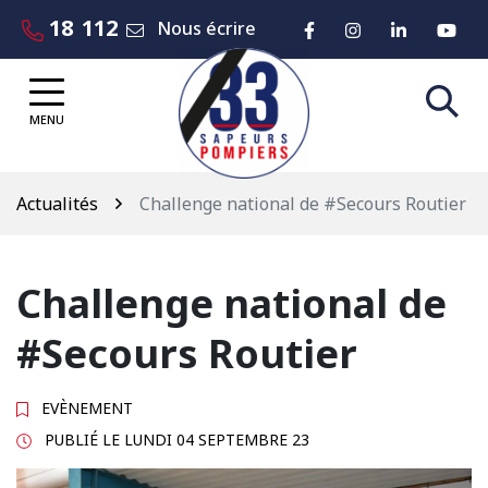
Gestion des traceurs
Aller
18
112
Lien vers le compte 
Lien vers le co
Lien vers
Lie
Nous écrire
au
contenu
MENU
Actualités
Challenge national de #Secours Routier
Challenge national de
#Secours Routier
EVÈNEMENT
PUBLIÉ LE
LUNDI 04 SEPTEMBRE 23