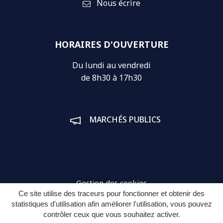
Nous écrire
HORAIRES D'OUVERTURE
Du lundi au vendredi
de 8h30 à 17h30
MARCHÉS PUBLICS
Gestion des cookies
Ce site utilise des traceurs pour fonctionner et obtenir des
Plan du site
statistiques d'utilisation afin améliorer l'utilisation, vous pouvez
contrôler ceux que vous souhaitez activer.
Mentions légales