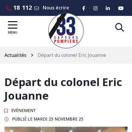
Gestion des traceurs
Aller
18
112
Lien vers le compte 
Lien vers le co
Lien vers
Lie
Nous écrire
au
contenu
MENU
Actualités
Départ du colonel Eric Jouanne
Départ du colonel Eric
Jouanne
EVÈNEMENT
PUBLIÉ LE
MARDI 25 NOVEMBRE 25