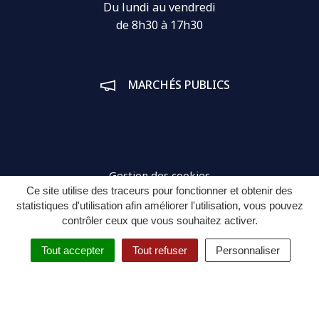
Du lundi au vendredi
de 8h30 à 17h30
MARCHÉS PUBLICS
Gestion des cookies
Ce site utilise des traceurs pour fonctionner et obtenir des
Plan du site
statistiques d'utilisation afin améliorer l'utilisation, vous pouvez
contrôler ceux que vous souhaitez activer.
Mentions légales
Tout accepter
Tout refuser
Personnaliser
Politique de confidentialité
Espace connecté