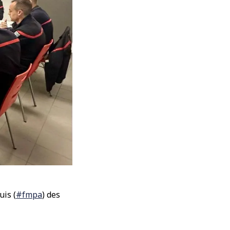
is (
#fmpa
) des