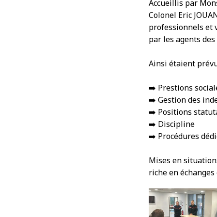
Accueillis par Mo
Colonel Eric JOUAN
professionnels et 
par les agents de
Ainsi étaient prév
➡️ Prestions social
➡️ Gestion des in
➡️ Positions statut
➡️ Discipline
➡️ Procédures dédi
Mises en situation
riche en échanges 