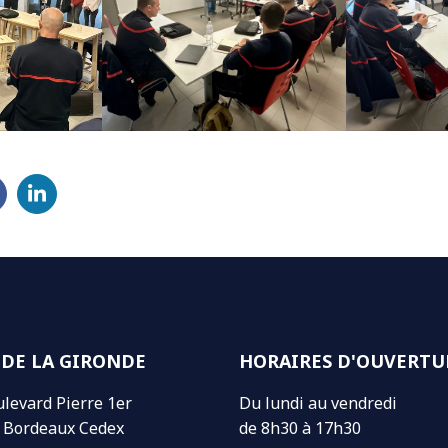
Partager sur LinkedIn
(ouverture dans un nouvel onglet)
 DE LA GIRONDE
HORAIRES D'OUVERTU
ulevard Pierre 1er
Du lundi au vendredi
 Bordeaux Cedex
de 8h30 à 17h30