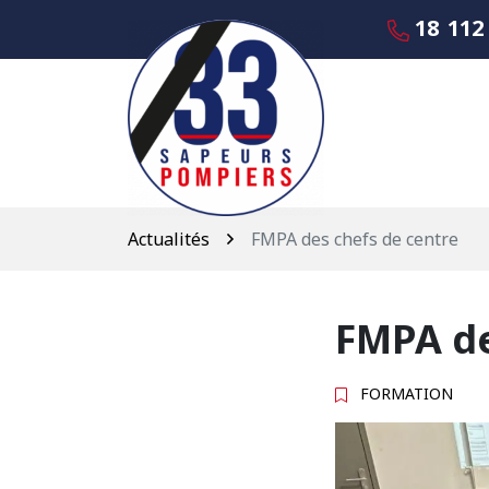
Gestion des traceurs
Aller
18
112
au
contenu
Actualités
FMPA des chefs de centre
FMPA de
FORMATION