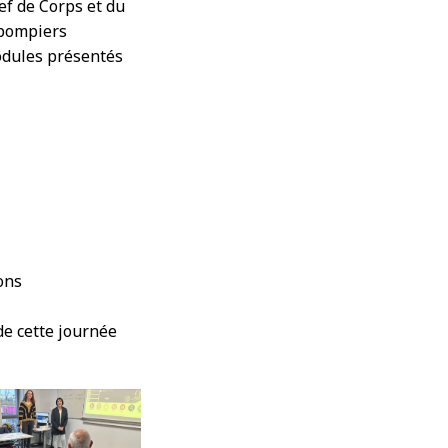
f de Corps et du
-pompiers
modules présentés
ons
de cette journée