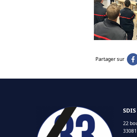
Partager sur
SDIS
22 bo
33081