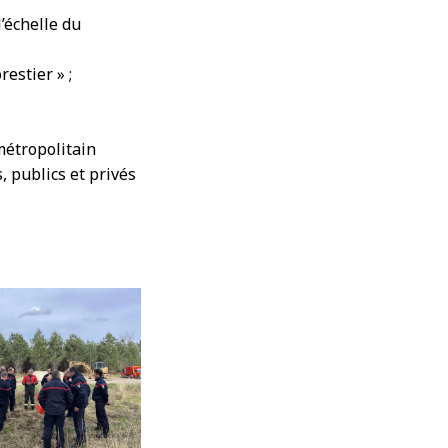
’échelle du
estier » ;
métropolitain
, publics et privés