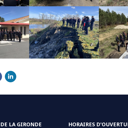
Partager sur LinkedIn
(ouverture dans un nouvel onglet)
 DE LA GIRONDE
HORAIRES D'OUVERTU