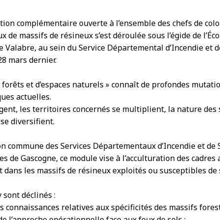
ion complémentaire ouverte à l’ensemble des chefs de colo
ux de massifs de résineux s’est déroulée sous l’égide de l’Éco
 de Valabre, au sein du Service Départemental d’Incendie et d
28 mars dernier.
e forêts et d’espaces naturels » connaît de profondes mutati
ques actuelles.
gent, les territoires concernés se multiplient, la nature des 
se diversifient.
ion commune des Services Départementaux d’Incendie et de 
es de Gascogne, ce module vise à l’acculturation des cadres a
 dans les massifs de résineux exploités ou susceptibles de
 sont déclinés :
 connaissances relatives aux spécificités des massifs forest
 l’approche opérationnelle face aux feux de sols ;