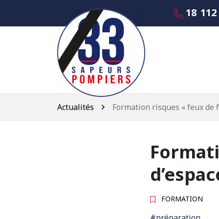
Gestion des traceurs
Aller
18
112
au
contenu
Actualités
Formation risques « feux de f
Formati
d’espac
FORMATION
#préparation