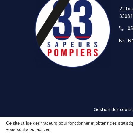
22 bo
33081
05
No
Gestion des cooki
Ce site utilise des traceurs pour fonctionner et obtenir des statisti
vous souhaitez activer.