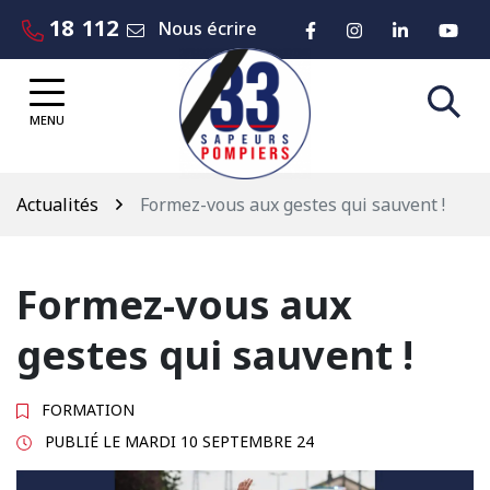
Gestion des traceurs
Aller
18
112
Lien vers le compte 
Lien vers le co
Lien vers
Lie
Nous écrire
au
contenu
MENU
Actualités
Formez-vous aux gestes qui sauvent !
Formez-vous aux
gestes qui sauvent !
FORMATION
PUBLIÉ LE
MARDI 10 SEPTEMBRE 24