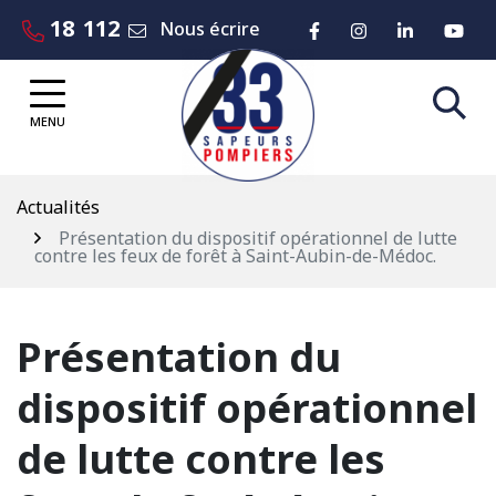
Gestion des traceurs
Aller
18
112
Lien vers le compte 
Lien vers le co
Lien vers
Lie
Nous écrire
au
contenu
MENU
Actualités
Présentation du dispositif opérationnel de lutte
contre les feux de forêt à Saint-Aubin-de-Médoc.
Présentation du
dispositif opérationnel
de lutte contre les