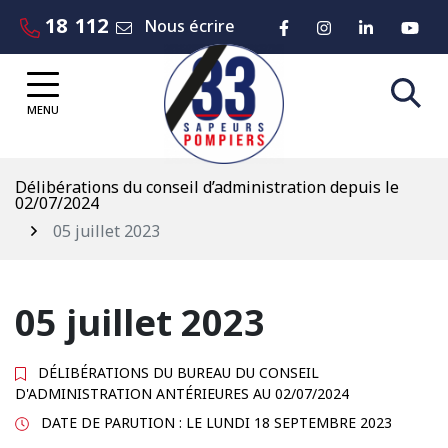
Gestion des traceurs
Aller
18
112
Lien vers le compte 
Lien vers le co
Lien vers
Lie
Nous écrire
au
contenu
MENU
Délibérations du conseil d’administration depuis le
02/07/2024
05 juillet 2023
05 juillet 2023
DÉLIBÉRATIONS DU BUREAU DU CONSEIL
D'ADMINISTRATION ANTÉRIEURES AU 02/07/2024
DATE DE PARUTION : LE
LUNDI 18 SEPTEMBRE 2023